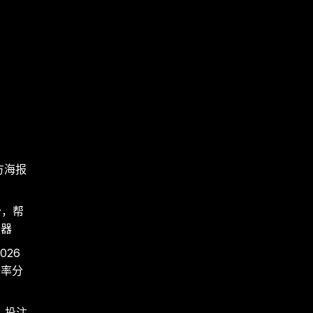
方海报
分，帮
神器
026
赔率分
｜投注