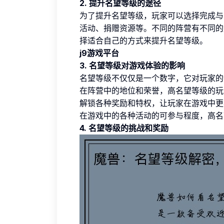
2. 提升名望等级的途径
为了提升名望等级，玩家可以选择完成与
活动、捐赠资源等。不同的阵营有不同的
择适合自己的方式来提升名望等级。
j9游戏平台
3. 名望等级对游戏体验的影响
名望等级不仅仅是一个数字，它对玩家的
在阵营中的地位和荣誉，高名望等级的玩
解锁各种奖励和特权，让玩家在游戏中更
在游戏中的各种活动的可参与程度，高名
4. 名望等级的挑战和奖励