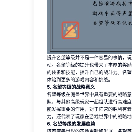
提升名望等级并不是一件容易的事情，玩
动。名望等级的提升也带来了丰厚的奖励
的装备和技能，提升自己的战斗力。名望
体验到更多的游戏内容和挑战。
5. 名望等级的战略意义
名望等级在魔兽世界中具有重要的战略意
队，与其他高级玩家一起组队进行高难度
能发挥重要的作用，对于阵营的胜利有着
力，还代表了玩家在游戏世界中的战略地
6. 名望等级的发展趋势
随着魔兽世界的不断更新和发展，名望等