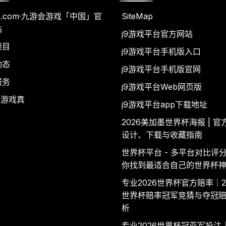
9.com·九游会游戏「中国」官
SiteMap
站
j9游戏平台官方网站
项目
j9游戏平台手机版入口
动态
j9游戏平台手机版官网
服务
j9游戏平台Web网页版
9游戏真
j9游戏平台app下载地址
2026美加墨世界杯海报 | 官
设计、下载与收藏指南
世界杯平台 - 多平台对比评
你找到最适合自己的世界杯
专业2026世界杯官方赔率｜2
世界杯赔率冠军竞猜与夺冠
析
专业2026世界杯冠亚军投注