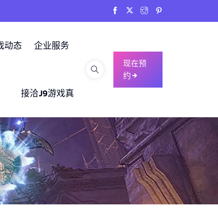
戏动态
企业服务
现在预
约
接洽j9游戏真